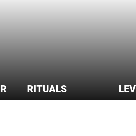
ER
RITUALS
LEV