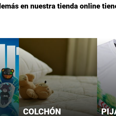
emás en nuestra tienda online tie
COLCHÓN
PI