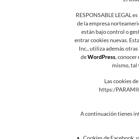
RESPONSABLE LEGAL es usu
de la empresa norteamerica
están bajo control o ge
entrar cookies nuevas. Est
Inc., utiliza además otras 
de
WordPress
, conocer 
mismo, tal 
Las cookies de
https:/PARAMIHI
A continuación tienes in
Cookies de Facebook, v