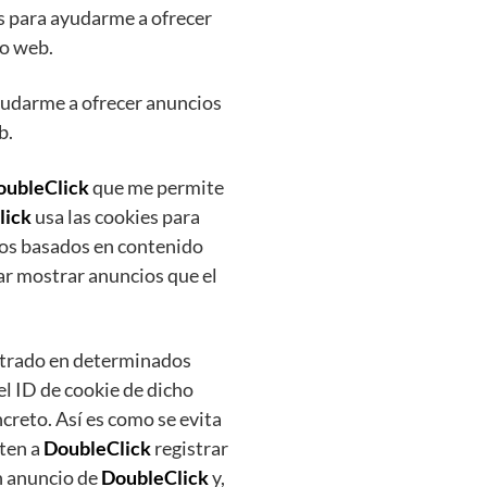
ies para ayudarme a ofrecer
io web.
 ayudarme a ofrecer anuncios
b.
oubleClick
que me permite
lick
usa las cookies para
ios basados en contenido
ar mostrar anuncios que el
ostrado en determinados
l ID de cookie de dicho
reto. Así es como se evita
iten a
DoubleClick
registrar
un anuncio de
DoubleClick
y,