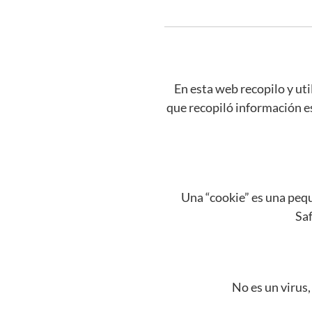
En esta web recopilo y uti
que recopiló información e
Una “cookie” es una peq
Saf
No es un virus,