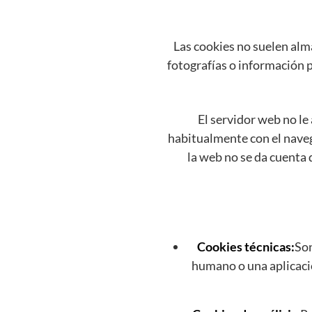
Las cookies no suelen alm
fotografías o información p
El servidor web no le
habitualmente con el nave
la web no se da cuenta 
Cookies técnicas:
Son
humano o una aplicaci