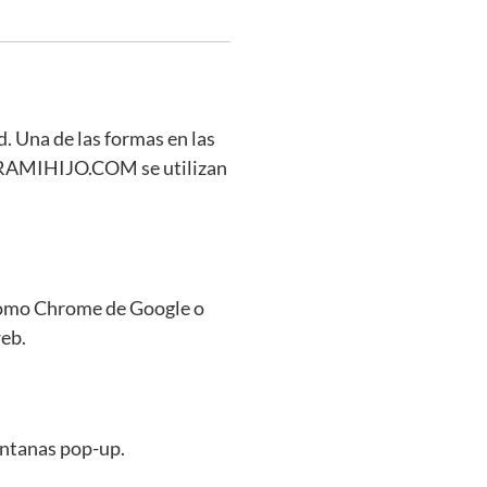
d. Una de las formas en las
 PARAMIHIJO.COM se utilizan
(como Chrome de Google o
web.
ventanas pop-up.