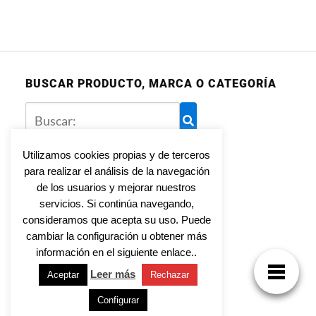
BUSCAR PRODUCTO, MARCA O CATEGORÍA
Utilizamos cookies propias y de terceros
para realizar el análisis de la navegación
Aviso legal
de los usuarios y mejorar nuestros
Política de privacidad
servicios. Si continúa navegando,
Política de cookies
consideramos que acepta su uso. Puede
cambiar la configuración u obtener más
información en el siguiente enlace..
Leer más
Aceptar
Rechazar
Tienda Online para toda la familia
Configurar