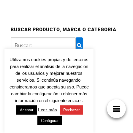
BUSCAR PRODUCTO, MARCA O CATEGORÍA
Utilizamos cookies propias y de terceros
para realizar el análisis de la navegación
Aviso legal
de los usuarios y mejorar nuestros
Política de privacidad
servicios. Si continúa navegando,
Política de cookies
consideramos que acepta su uso. Puede
cambiar la configuración u obtener más
información en el siguiente enlace..
Leer más
Aceptar
Rechazar
Tienda Online para toda la familia
Configurar