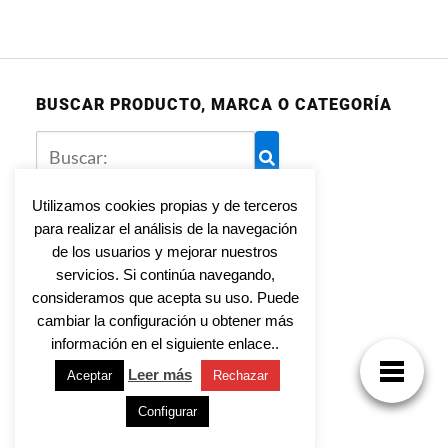
BUSCAR PRODUCTO, MARCA O CATEGORÍA
Utilizamos cookies propias y de terceros
para realizar el análisis de la navegación
Aviso legal
de los usuarios y mejorar nuestros
Política de privacidad
servicios. Si continúa navegando,
Política de cookies
consideramos que acepta su uso. Puede
cambiar la configuración u obtener más
información en el siguiente enlace..
Leer más
Aceptar
Rechazar
Tienda Online para toda la familia
Configurar