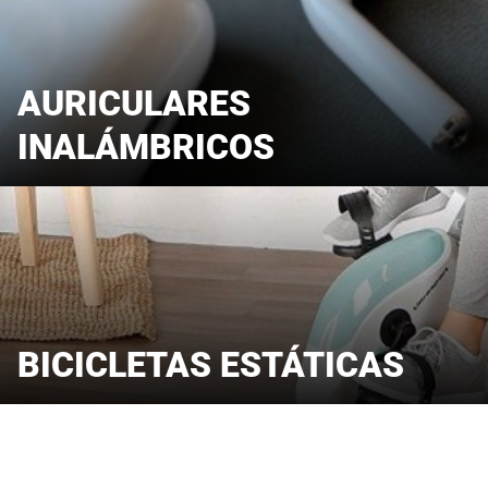
AURICULARES
INALÁMBRICOS
BICICLETAS ESTÁTICAS