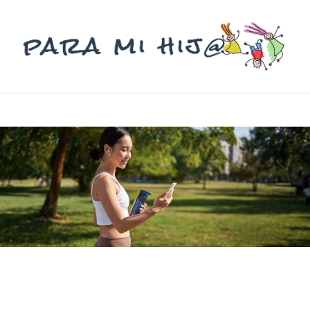
Saltar
al
contenido